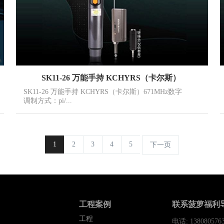
SK11-26 万能手持 KCHYRS（卡尔斯）
SK11-26 万能手持 KCHYRS（卡尔斯）671MHz数字
调制方式：pi/...
1
2
3
4
5
下一页
工程案例
联系菠萝福利
工程
电话: 138080576