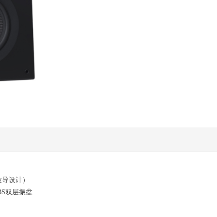
，波导设计）
-ABS双层振盆