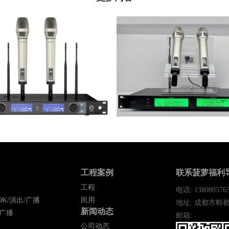
3 一拖二真分集手持 KCHYRS （卡尔
SK20-43 一拖二真分集手持 KCH
斯）
斯）
工程案例
联系菠萝福利
工程
电话: 138080576
K/演出/广播
民用
地址: 成都市郫都
新闻动态
/广播
邮箱:
公司动态