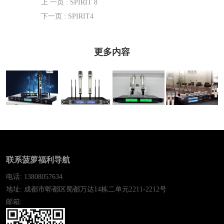
上 一页
: SPIRIT 8
下一页
: SPIRIT4
更多内容
SK24-43 一拖二
SK18-43 一拖二
SK20-43 一拖二
SK28-43一拖八
真分集手持
真分集手持
真分集手持
手持
KCHYRS （卡
KCHYRS （卡
KCHYRS （卡
KCHYRS（卡尔
尔斯）
尔斯）
尔斯）
斯）
联系菠萝福利导航
电话: 13808057634
地址: 成都市郫都区蜀都万达14栋二单元2211-2212号
邮箱: